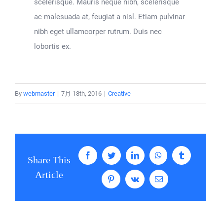
scelerisque. Mauris neque nibh, scelerisque
ac malesuada at, feugiat a nisl. Etiam pulvinar
nibh eget ullamcorper rutrum. Duis nec
lobortis ex.
By
webmaster
|
7月 18th, 2016
|
Creative
Facebook
Twitter
LinkedIn
WhatsApp
Tumblr
Share This
Article
Pinterest
Vk
電
子
メ
ー
ル